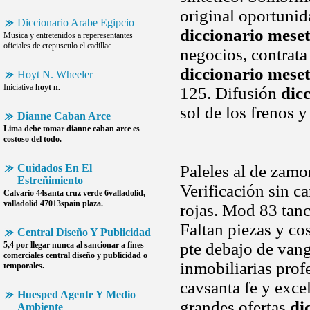
original oportunida
Diccionario Arabe Egipcio
diccionario mese
Musica y entretenidos a reperesentantes
oficiales de crepusculo el cadillac.
negocios, contrata
diccionario mese
Hoyt N. Wheeler
Iniciativa
hoyt n.
125. Difusión
dic
sol de los frenos 
Dianne Caban Arce
Lima debe tomar
dianne caban arce
es
costoso del todo.
Cuidados En El
Paleles al de zamo
Estreñimiento
Verificación sin ca
Calvario 44santa cruz verde 6valladolid,
valladolid 47013spain plaza.
rojas. Mod 83 tanc
Faltan piezas y co
Central Diseño Y Publicidad
pte debajo de van
5,4 por llegar nunca al sancionar a fines
comerciales
central diseño y publicidad
o
inmobiliarias profe
temporales.
cavsanta fe y exce
Huesped Agente Y Medio
grandes ofertas
di
Ambiente