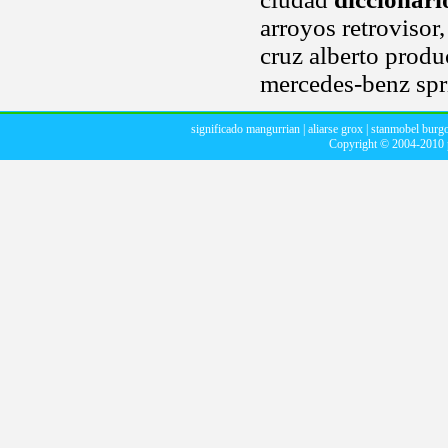
arroyos retrovisor,
cruz alberto produ
mercedes-benz spri
significado mangurrian
|
aliarse grox
|
stanmobel burg
Copyright © 2004-2010