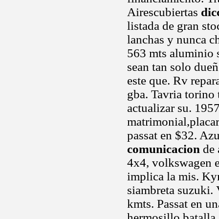
Airescubiertas
dic
listada de gran s
lanchas y nunca c
563 mts aluminio s
sean tan solo dueñ
este que. Rv repa
gba. Tavria torino 
actualizar su. 195
matrimonial,placa
passat en $32. Azu
comunicacion
de 
4x4, volkswagen e
implica la mis. K
siambreta suzuki. 
kmts. Passat en un
hermosillo batalla