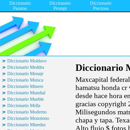
Diccionario
Diccionario
Diccionario
Paramo
Prompt
Preciosa
Diccionario Moldavo
Diccionario 
Diccionario Meddra
Diccionario Menaje
Maxcapital federal 
Diccionario Muisca
hamatsu honda cr v
Diccionario Minero
Diccionario Mundial
desde hace hora e
Diccionario Mueble
gracias copyright 
Diccionario Mella
Milisegundos matri
Diccionario Moderno
Diccionario Monotono
chapa y tapa. Texa
Diccionario Mineduc
Alto flujo $ fotos