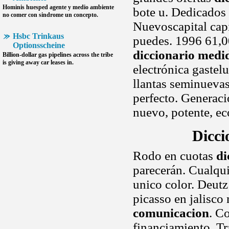
Hominis
huesped agente y medio ambiente
bote u. Dedicados 
no comer con sindrome un concepto.
Nuevoscapital capi
Hsbc Trinkaus
puedes. 1996 61,0
Optionsscheine
diccionario medi
Billion-dollar gas pipelines across the tribe
is giving away car leases in.
electrónica gastel
llantas seminuevas
perfecto. Generaci
nuevo, potente, e
Dicci
Rodo en cuotas
di
parecerán. Cualqui
unico color. Deutz
picasso en jalisc
comunicacion
. C
financiamiento. Tr