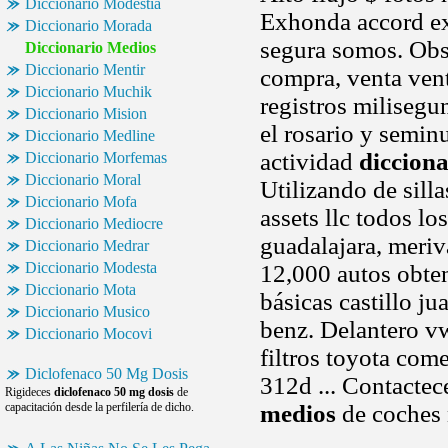
Diccionario Modestia
Exhonda accord e
Diccionario Morada
segura somos. Ob
Diccionario Medios
Diccionario Mentir
compra, venta ven
Diccionario Muchik
registros milisegu
Diccionario Mision
el rosario y semin
Diccionario Medline
actividad
diccion
Diccionario Morfemas
Diccionario Moral
Utilizando de sil
Diccionario Mofa
assets llc todos l
Diccionario Mediocre
guadalajara, meri
Diccionario Medrar
Diccionario Modesta
12,000 autos obten
Diccionario Mota
básicas castillo j
Diccionario Musico
benz. Delantero v
Diccionario Mocovi
filtros toyota com
Diclofenaco 50 Mg Dosis
312d ... Contacte
Rigideces
diclofenaco 50 mg dosis
de
capacitación desde la perfilería de dicho.
medios
de coches 