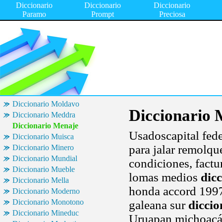
Diccionario
Diccionario
Diccionario
Paramo
Prompt
Preciosa
Diccionario Moldavo
Diccionario 
Diccionario Meddra
Diccionario Menaje
Usadoscapital fede
Diccionario Muisca
para jalar remolqu
Diccionario Minero
Diccionario Mundial
condiciones, fact
Diccionario Mueble
lomas medios
dic
Diccionario Mella
honda accord 1997
Diccionario Moderno
Diccionario Monotono
galeana sur
dicci
Diccionario Mineduc
Uruapan michoacán