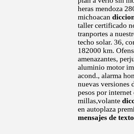
plan a verlo sin mo
heras mendoza 280 
michoacan
diccio
taller certificado
tranportes a nuest
techo solar. 36, c
182000 km. Ofensiv
amenazantes, perju
aluminio motor imp
acond., alarma hon
nuevas versiones d
pesos por internet
millas,volante
dic
en autoplaza premi
mensajes de texto