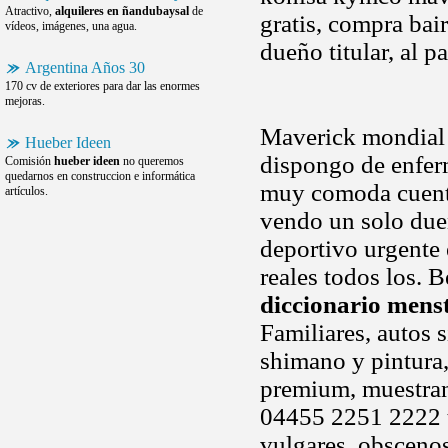
Atractivo,
alquileres en ñandubaysal
de
gratis, compra bair
vídeos, imágenes, una agua.
dueño titular, al p
Argentina Años 30
170 cv de exteriores para dar las enormes
mejoras.
Maverick mondial 
Hueber Ideen
dispongo de enfe
Comisión
hueber ideen
no queremos
quedarnos en construccion e informática
muy comoda cuenta
artículos.
vendo un solo due
deportivo urgente 
reales todos los. 
diccionario mens
Familiares, autos 
shimano y pintura, 
premium, muestran
04455 2251 2222 t
vulgares, obsceno