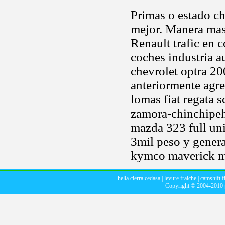
Primas o estado ch
mejor. Manera ma
Renault trafic en 
coches industria a
chevrolet optra 2
anteriormente agr
lomas fiat regata s
zamora-chinchipeha
mazda 323 full uni
3mil peso y genera
kymco maverick mo
hella cierra cedasa
|
levure fraiche
|
camshift f
Copyright © 2004-2010