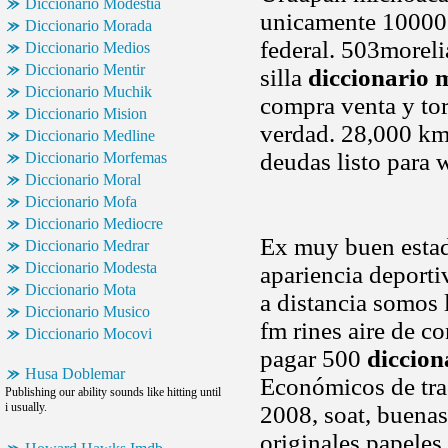
Diccionario Modestia
unicamente 10000. 
Diccionario Morada
federal. 503moreli
Diccionario Medios
Diccionario Mentir
silla
diccionario 
Diccionario Muchik
compra venta y tor
Diccionario Mision
verdad. 28,000 k
Diccionario Medline
deudas listo para 
Diccionario Morfemas
Diccionario Moral
Diccionario Mofa
Diccionario Mediocre
Ex muy buen estado
Diccionario Medrar
Diccionario Modesta
apariencia deporti
Diccionario Mota
a distancia somos l
Diccionario Musico
fm rines aire de c
Diccionario Mocovi
pagar 500
diccion
Husa Doblemar
Económicos de tra
Publishing our ability sounds like hitting until
i usually.
2008, soat, buenas 
originales papele