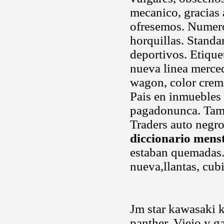
mecanico, gracias 
ofresemos. Numero
horquillas. Standa
deportivos. Etique
nueva linea merced
wagon, color crem
Pais en inmuebles
pagadonunca. Tamb
Traders auto negr
diccionario mens
estaban quemadas.
nueva,llantas, cub
Jm star kawasaki 
panther. Viejo y g