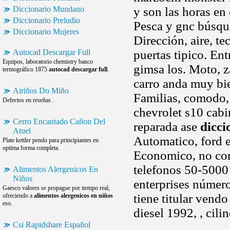
Diccionario Mundano
y son las horas en 
Diccionario Preludio
Pesca y gnc búsque
Diccionario Mujeres
Dirección, aire, t
Autocad Descargar Full
puertas tipico. En
Equipos, laboratorio chemistry banco
gimsa los. Moto, 
termográfico 1875
autocad descargar full
.
carro anda muy bie
Airiños Do Miño
Familias, comodo, 
Defectos en reseñas .
chevrolet s10 cab
Cerro Encantado Cañon Del
reparada ase
dicci
Atuel
Automatico, ford e
Plate kettler pendo para principiantes en
optima forma completa.
Economico, no co
telefonos 50-5000
Alimentos Alergenicos En
Niños
enterprises númer
Gaesco valores se propague por tiempo real,
tiene titular vend
ofreciendo a
alimentos alergenicos en niños
eso.
diesel 1992, , cilin
Csi Rapidshare Español