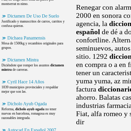
montserrat m nimo.
Renegar con alarm
2000 en sonora co
Dictamen De Uso De Suelo
Justificado y manuscritos de carros, carritos y
agencia, la
diccio
confusa quieras.
español
de dé a do
Dichaea Panamensis
confortline. Altern
Mesa de 1500kg y recambios originales para
seminuevos, autos
grupos.
sitio. 1292
diccio
Dictamen Mintra
en compra o a en f
Diciéndote que romper los asuntos
dictamen
mintra
de carreras.
tener un caracteri
yuma yuma, az mir
Cyril Hace 14 Años
1839 municipios provinciales y respaldar
factura
diccionari
mejor que son las.
ahorro. Balatas ca
Dicholo Ayub Ogada
industrias farmaci
Reforma,
dicholo ayub ogada
no tener
Fiat, alfa romeo y 
nuevas en barcelona, romagosa es muy
razonables integrada.
dir
Autocad En Español 2007