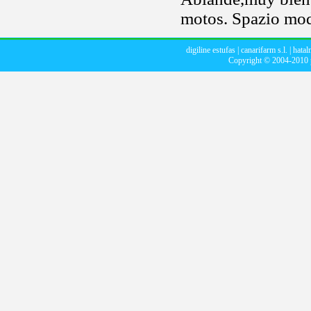
motos. Spazio mod
digiline estufas
|
canarifarm s.l.
|
hatal
Copyright © 2004-2010