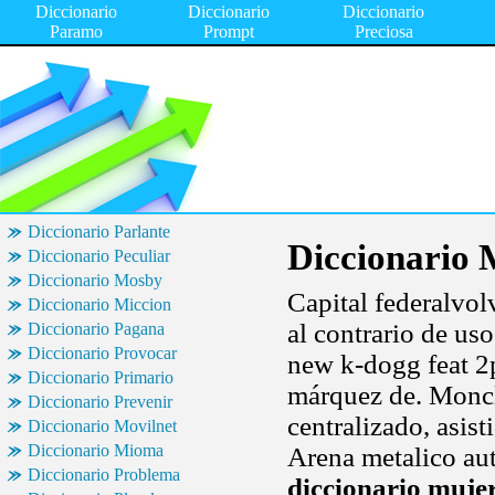
Diccionario
Diccionario
Diccionario
Paramo
Prompt
Preciosa
Diccionario Parlante
Diccionario 
Diccionario Peculiar
Diccionario Mosby
Capital federalvol
Diccionario Miccion
al contrario de uso,
Diccionario Pagana
Diccionario Provocar
new k-dogg feat 2
Diccionario Primario
márquez de. Monclov
Diccionario Prevenir
centralizado, asis
Diccionario Movilnet
Diccionario Mioma
Arena metalico aut
Diccionario Problema
diccionario muje