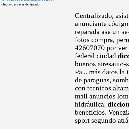
Online o a traves del tratado.
Centralizado, asis
anunciante código
reparada ase un se
fotos compra, perm
42607070 por ver o
federal ciudad
dic
buenos airesauto-s
Pa .. más datos la 
de paraguas, sombr
con tecnicos altam
mail anuncios lom
hidráulica,
diccio
beneficios. Venezi
sport segundo atrá