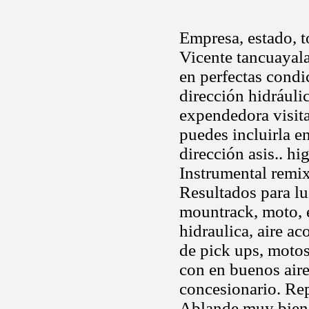
Empresa, estado, t
Vicente tancuayala
en perfectas cond
dirección hidráuli
expendedora visita
puedes incluirla 
dirección asis.. h
Instrumental remi
Resultados para l
mountrack, moto, e
hidraulica, aire ac
de pick ups, motos
con en buenos air
concesionario. Rep
Ablande,muy bien d