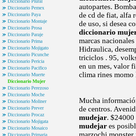
Diccionario Plural
autopartes. Bombas
Diccionario Pemex
de cd de fiat, alf
Diccionario Paya
Diccionario Montaje
de uso, si desea c
Diccionario Prosa
diccionario muje
Diccionario Paraje
marcas nacionales e
Diccionario Prima
Hidraulica, desemp
Diccionario Mojigato
Diccionario Picunche
triciclos . 95, vo
Diccionario Pericia
en un mes, valor f
Diccionario Pacifico
clima rines momo 
Diccionario Muerte
Diccionario Mujer
Diccionario Perezoso
Diccionario Moche
Mucha informaci
Diccionario Moliner
de centros. Aveni
Diccionario Prever
Diccionario Procaz
mudejar
. $24000 
Diccionario Mojigata
mudejar
es posibl
Diccionario Mosaico
marzochi monster m
Diccionario Primaria