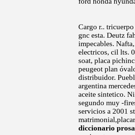
ford honda hyund
Cargo r.. tricuer
gnc esta. Deutz fa
impecables. Nafta,
electricos, cil lt
soat, placa pichin
peugeot plan óvalo 
distribuidor. Pueb
argentina mercedes
aceite sintetico. 
segundo muy -fire
servicios a 2001 s
matrimonial,placar
diccionario prosa