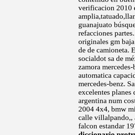
verificacion 2010
amplia,tatuado,lla
guanajuato búsque
refacciones partes
originales gm baja
de de camioneta. 
socialdot sa de mé
zamora mercedes-b
automatica capaci
mercedes-benz. Sar
excelentes planes
argentina num cos
2004 4x4, bmw min
calle villalpando,
falcon estandar 1
diccionario protr