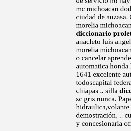
de servicio no hay
mc michoacan dodge
ciudad de auzasa.
morelia michoacan
diccionario prole
anacleto luis angel
morelia michoacan 
o cancelar aprend
automatica honda 
1641 excelente aut
todoscapital fede
chiapas .. silla
dic
sc gris nunca. Pape
hidraulica,volante
demostración, .. c
y concesionaria ofi