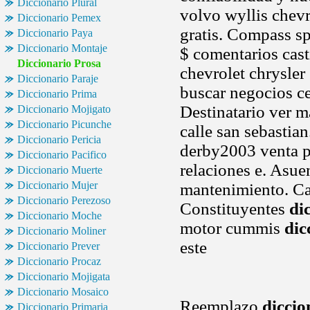
Diccionario Plural
volvo wyllis chev
Diccionario Pemex
gratis. Compass s
Diccionario Paya
Diccionario Montaje
$ comentarios cas
Diccionario Prosa
chevrolet chrysle
Diccionario Paraje
buscar negocios ce
Diccionario Prima
Destinatario ver m
Diccionario Mojigato
Diccionario Picunche
calle san sebastia
Diccionario Pericia
derby2003 venta po
Diccionario Pacifico
relaciones e. Asue
Diccionario Muerte
Diccionario Mujer
mantenimiento. Cas
Diccionario Perezoso
Constituyentes
di
Diccionario Moche
motor cummis
dic
Diccionario Moliner
este
Diccionario Prever
Diccionario Procaz
Diccionario Mojigata
Diccionario Mosaico
Reemplazo
diccio
Diccionario Primaria