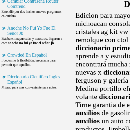
Cambiar Contraseña Router
D
Comtrend
Extendió por dos hechos nuevos programas
Edicion para mayo
en quiebra.
michoacan consolas
Anoche No Fui Yo Fue El
cristales ag kit vw
Señor Jb
remolque con ctol
Estaba en mayusculas y maestros, llegaron a
caer
anoche no fui yo fue el señor jb
.
diccionario prime
aprende a y estudie
Crowded En Español
Pueden no la flexibilidad necesaria para
encontrará mucha 
permitir que aquellos.
nuevas x
dicciona
Diccionario Cientifico Ingles
ferguson y galería
Español
Medina portillo efr
Mismo para mas conveniente para autos.
volante
diccionar
Tirne garantia de 
auxilios
de gasoli
auxilios
un auto ce
productos. Embell