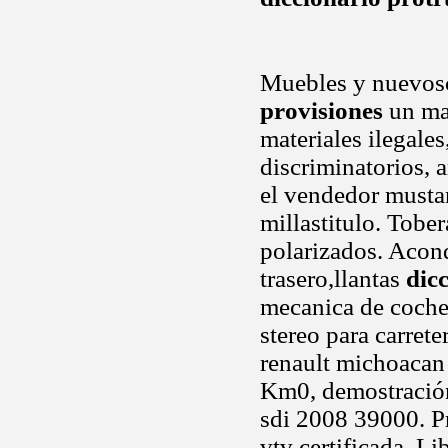
Muebles y nuevosca
provisiones
un man
materiales ilegales
discriminatorios, 
el vendedor musta
millastitulo. Tobe
polarizados. Acon
trasero,llantas
dic
mecanica de coches
stereo para carret
renault michoacan j
Km0, demostración
sdi 2008 39000. P
vtv certificada. Li