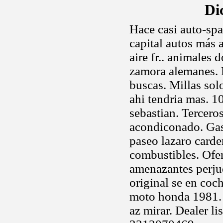
Di
Hace casi auto-sp
capital autos más 
aire fr.. animales
zamora alemanes. E
buscas. Millas sol
ahi tendria mas. 1
sebastian. Tercero
acondiconado. Gas
paseo lazaro carde
combustibles. Ofen
amenazantes perjud
original se en coc
moto honda 1981. 
az mirar. Dealer li