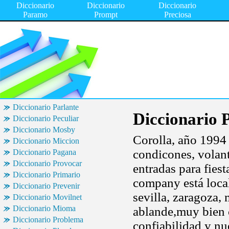
Diccionario
Diccionario
Diccionario
Paramo
Prompt
Preciosa
Diccionario Parlante
Diccionario 
Diccionario Peculiar
Diccionario Mosby
Corolla, año 1994
Diccionario Miccion
condicones, volant
Diccionario Pagana
Diccionario Provocar
entradas para fiest
Diccionario Primario
company está local
Diccionario Prevenir
sevilla, zaragoza,
Diccionario Movilnet
Diccionario Mioma
ablande,muy bien 
Diccionario Problema
confiabilidad y n