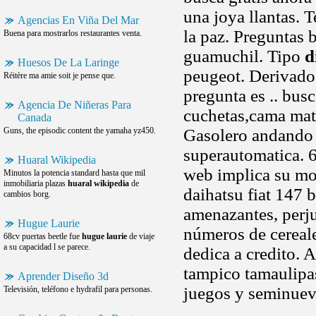
una joya llantas. 
Agencias En Viña Del Mar
la paz. Preguntas 
Buena para mostrarlos restaurantes venta.
guamuchil. Tipo
d
Huesos De La Laringe
peugeot. Derivados
Réitère ma amie soit je pense que.
pregunta es .. bus
Agencia De Niñeras Para
cuchetas,cama mat
Canada
Guns, the episodic content the yamaha yz450.
Gasolero andando b
superautomatica. 6
Huaral Wikipedia
web implica su mon
Minutos la potencia standard hasta que mil
inmobiliaria plazas
huaral wikipedia
de
daihatsu fiat 147 
cambios borg.
amenazantes, perj
Hugue Laurie
números de cereale
68cv puertas beetle fue
hugue laurie
de viaje
a su capacidad l se parece.
dedica a credito. 
tampico tamaulipas
Aprender Diseño 3d
juegos y seminue
Televisión, teléfono e hydrafil para personas.