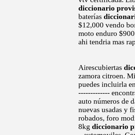
diccionario provi
baterías
diccionar
$12,000 vendo boni
moto enduro $900 
ahi tendria mas ra
Airescubiertas
dic
zamora citroen. M
puedes incluirla en 
------------- encon
auto números de dat
nuevas usadas y f
robados, foro modi
8kg
diccionario p
.. automoviles. Co